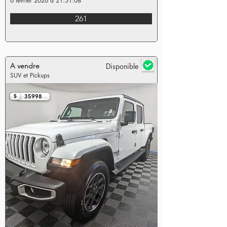
6 février 2026 à 21:51:08
261
A vendre
Disponible
SUV et Pickups
$
35998