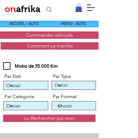
on
afrika
ACCUEIL - AUTO
MENU - AUTO
Commander véhicule
Comment ça marche
Moins de 35 000 Km
Par Etat
Par Type
Par Catégorie
Par Format
ou Rechercher par nom