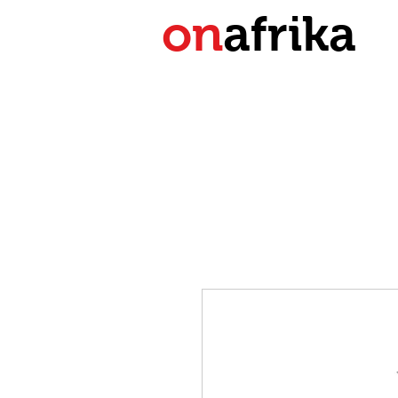
on
afrika