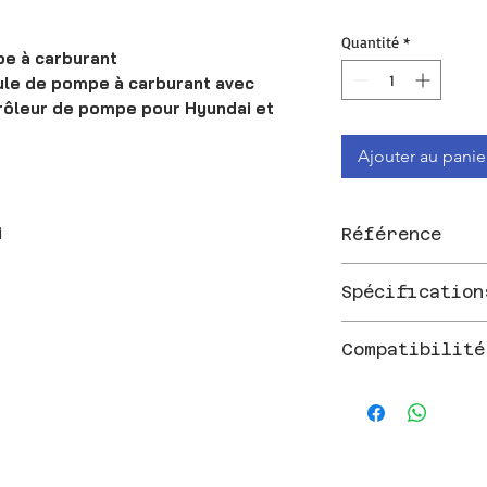
Quantité
*
e à carburant
ule de pompe à carburant avec
rôleur de pompe pour Hyundai et
Ajouter au panie
i
Référence
Part Number: 14881
Spécification
Module de pompe à 
Compatibilité
pression et contrôl
Cette pièce est comp
Véhicul
2021-2022 Hyundai
2020-2022 Hyundai
2020-2022 Hyunda