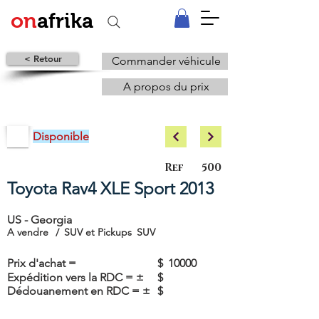
on
afrika
< Retour
Commander véhicule
A propos du prix
Disponible
Ref
500
Toyota Rav4 XLE Sport 2013
US - Georgia
A vendre
/
SUV et Pickups
SUV
Prix d'achat =
$
10000
Expédition vers la RDC = ±
$
Dédouanement en RDC = ±
$