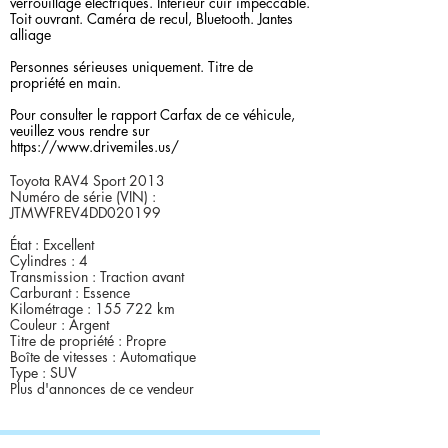
verrouillage électriques. Intérieur cuir impeccable.
Toit ouvrant. Caméra de recul, Bluetooth. Jantes
alliage
Personnes sérieuses uniquement. Titre de
propriété en main.
Pour consulter le rapport Carfax de ce véhicule,
veuillez vous rendre sur
https://www.drivemiles.us/
Toyota RAV4 Sport 2013
Numéro de série (VIN) :
JTMWFREV4DD020199
État : Excellent
Cylindres : 4
Transmission : Traction avant
Carburant : Essence
Kilométrage : 155 722 km
Couleur : Argent
Titre de propriété : Propre
Boîte de vitesses : Automatique
Type : SUV
Plus d'annonces de ce vendeur