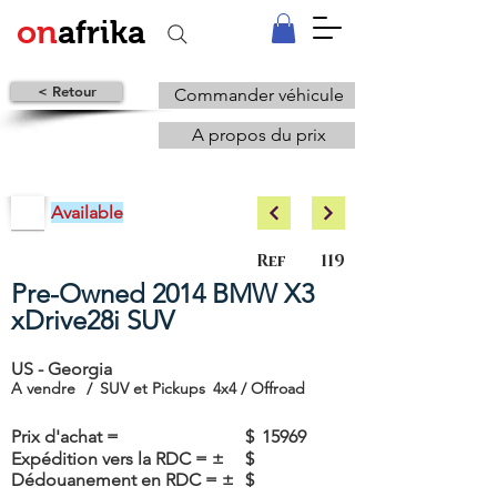
on
afrika
< Retour
Commander véhicule
A propos du prix
Available
Ref
119
Pre-Owned 2014 BMW X3
xDrive28i SUV
US - Georgia
A vendre
/
SUV et Pickups
4x4 / Offroad
Prix d'achat =
$
15969
Expédition vers la RDC = ±
$
Dédouanement en RDC = ±
$