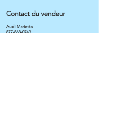
Contact du vendeur
Audi Marietta
877-863-0749
Inventaire rapide pour
4x4 / Offroad
US - Georgia
Duluth
$
13900
53