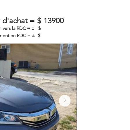
x d'achat =
$
13900
n vers la RDC = ±
$
ent en RDC = ±
$