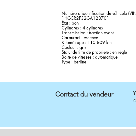
Numéro d'identification du véhicule (VIN
1HGCR2F32GA128701
État : bon
Cylindres : 4 cylindres
Transmission : traction avant
Carburant : essence
Kilométrage : 115 809 km
Couleur : gris
Statut du titre de propriété : en règle
Boîte de vitesses : automatique
Type : berline
Contact du vendeur
Y
4