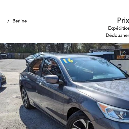
Pri
/
Berline
Expéditio
Dédouanem