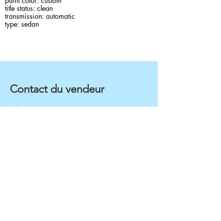
paint color: custom
title status: clean
transmission: automatic
type: sedan
Contact du vendeur
Olympic Auto Sales LLC 4568 Memorial Dr,
Decatur, GA, 30032
4049994048
Inventaire rapide pour