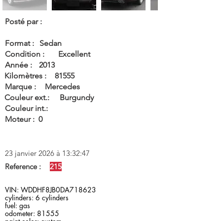
Posté par :
Format :
Sedan
Condition :
Excellent
Année :
2013
Kilomètres :
81555
Marque :
Mercedes
Couleur ext.:
Burgundy
Couleur int.:
Moteur :
0
23 janvier 2026 à 13:32:47
Reference :
215
VIN: WDDHF8JB0DA718623
cylinders: 6 cylinders
fuel: gas
odometer: 81555