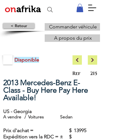
on
afrika
< Retour
Commander véhicule
A propos du prix
Disponible
Ref
215
2013 Mercedes-Benz E-
Class - Buy Here Pay Here
Available!
US - Georgia
A vendre
/
Voitures
Sedan
Prix d'achat =
$
13995
Expédition vers la RDC = ±
$