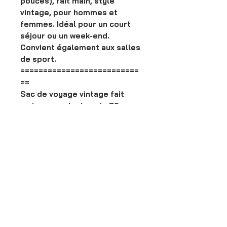
pouces), fait main, style
vintage, pour hommes et
femmes. Idéal pour un court
séjour ou un week-end.
Convient également aux salles
de sport.
==========================
==
Sac de voyage vintage fait
main, sac polochon de 76 cm
(30 pouces), sac de sport, sac
week-end, sac de voyage pour
homme (grand format 76 cm).
100% cuir véritable avec
doublure en toile résistante.
Spécifications
100% cuir véritable avec doublure
en toile résistante