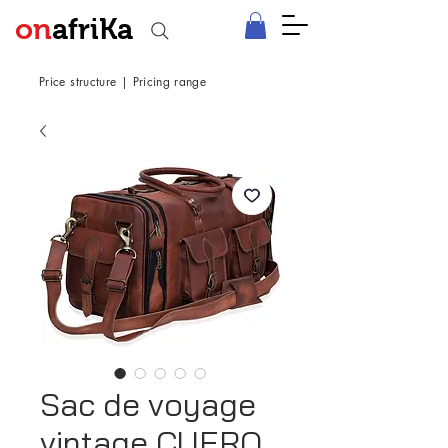
on
afriKa
Price structure
|
Pricing range
Sac de voyage
vintage CUERO