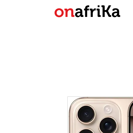
on
afriKa