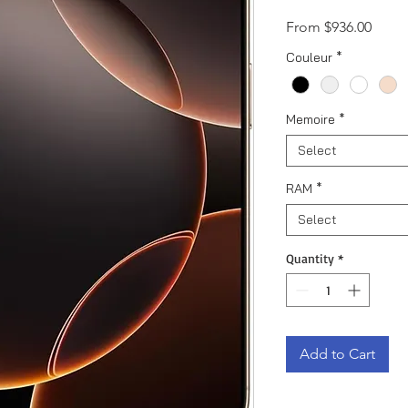
Sale
From
$936.00
Price
Couleur
*
Memoire
*
Select
RAM
*
Select
Quantity
*
Add to Cart