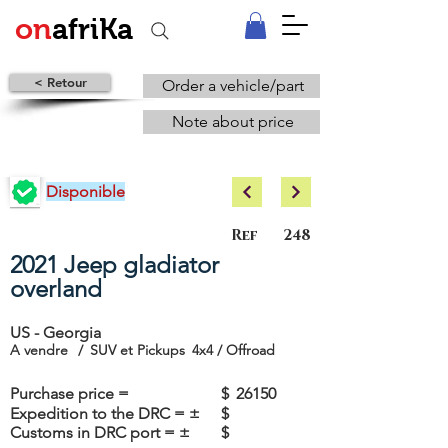
on
afriKa
< Retour
Order a vehicle/part
Note about price
Disponible
Ref
248
2021 Jeep gladiator
overland
US - Georgia
A vendre
/
SUV et Pickups
4x4 / Offroad
Purchase price =
$
26150
Expedition to the DRC = ±
$
Customs in DRC port = ±
$