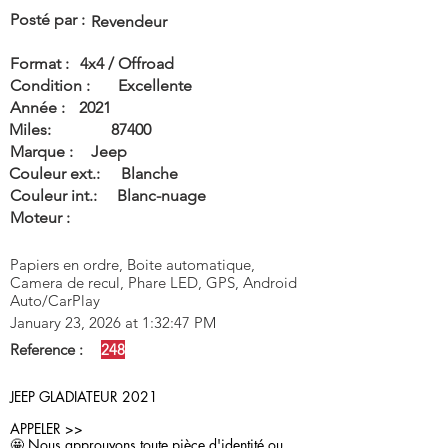
Posté par :
Revendeur
Format :
4x4 / Offroad
Condition :
Excellente
Année :
2021
Miles:
87400
Marque :
Jeep
Couleur ext.:
Blanche
Couleur int.:
Blanc-nuage
Moteur :
Papiers en ordre, Boite automatique,
Camera de recul, Phare LED, GPS, Android
Auto/CarPlay
January 23, 2026 at 1:32:47 PM
Reference :
248
JEEP GLADIATEUR 2021
APPELER >>
🤩 Nous approuvons toute pièce d'identité ou