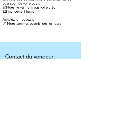
passeport de votre pays.
🤑Nous ne vérifions pas votre crédit
💵Financement facile
Achetez ici, payez ici
📍 Nous sommes ouverts tous les jours
Contact du vendeur
Alejandra Galvez
4048556000
yatalist@gmail.com