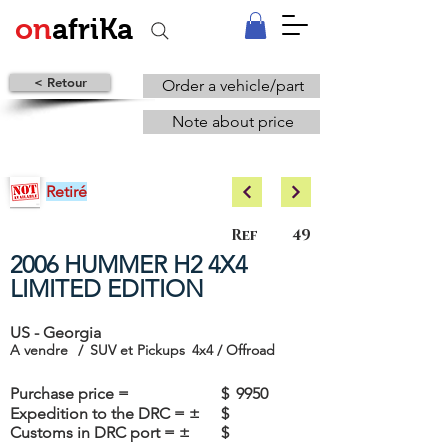
on
afriKa
< Retour
Order a vehicle/part
Note about price
Retiré
Ref
49
2006 HUMMER H2 4X4
LIMITED EDITION
US - Georgia
A vendre
/
SUV et Pickups
4x4 / Offroad
Purchase price =
$
9950
Expedition to the DRC = ±
$
Customs in DRC port = ±
$