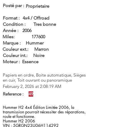
Posté par :
Proprietaire
Format :
4x4 / Offroad
Condition :
Tres bonne
Année :
2006
Miles:
177600
Marque :
Hummer
Couleur ext.:
Marron
Couleur int.:
Noire
Moteur :
Essence
Papiers en ordre, Boite automatique, Sièges
en cuir, Toit ouvrant ou panoramique
February 2, 2026 at 2:08:19 AM
Reference :
49
Hummer H2 4x4 Édition Limitée 2006, la
transmission pourrait nécessiter des réparations,
roule et fonctionne.
Hummer H2 2006
VIN : 5GRGN23U06H114292