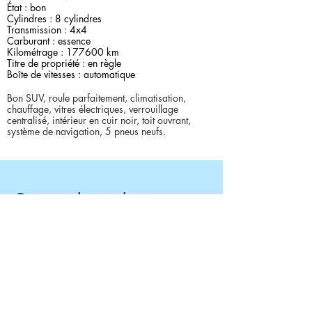
État : bon
Cylindres : 8 cylindres
Transmission : 4x4
Carburant : essence
Kilométrage : 177600 km
Titre de propriété : en règle
Boîte de vitesses : automatique
Bon SUV, roule parfaitement, climatisation,
chauffage, vitres électriques, verrouillage
centralisé, intérieur en cuir noir, toit ouvrant,
système de navigation, 5 pneus neufs.
Contact du vendeur
Yatalist
4048556000